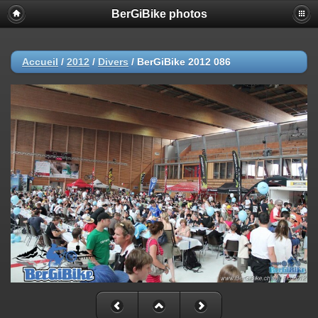
BerGiBike photos
Accueil
/
2012
/
Divers
/
BerGiBike 2012 086