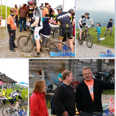
2
BerGiBike 2016 061
BerGiBike 2016 057
BerGiBike 2016 056