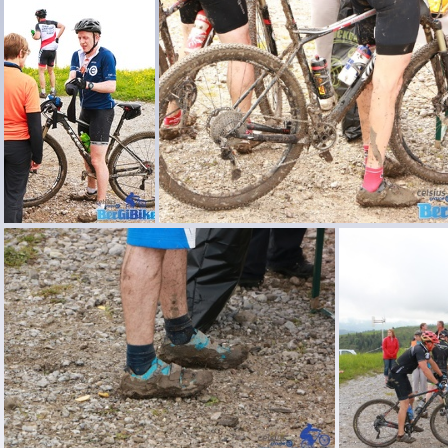
BerGiBike 2016 065
BerGiBike 2016 064
Ber
BerGiBike 2016 060
BerGiBike 2016 059